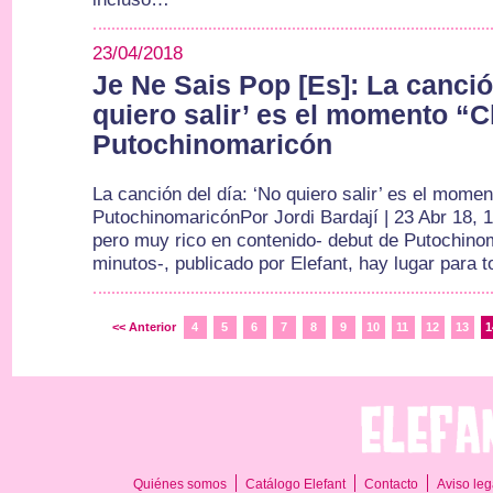
23/04/2018
Je Ne Sais Pop [Es]: La canció
quiero salir’ es el momento “
Putochinomaricón
La canción del día: ‘No quiero salir’ es el mom
PutochinomaricónPor Jordi Bardají | 23 Abr 18, 
pero muy rico en contenido- debut de Putochino
minutos-, publicado por Elefant, hay lugar para 
<< Anterior
4
5
6
7
8
9
10
11
12
13
1
Quiénes somos
Catálogo Elefant
Contacto
Aviso leg