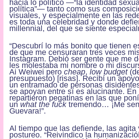
hacia lo político —“la identidad sexu
política”— tanto como sus composic
visuales, y especialmente en las red
es toda una celebridad y donde defi
millennial, del que se siente especia
“Descubrí lo más bonito que tienen 
de que me censuraran tres veces mi
Instagram. Debió ser gente que me 
les molestaba mi nombre o mi discur
Ai Weiwei pero
cheap
,
low budget
(de
presupuesto) [risas]. Recibí un apoy
un entramado de personas disidentes
se apoyan entre sí es alucinante. En 
repartieron pegatinas en las que pon
un
what the fuck
tremendo… ¡Me sent
Guevara!”.
Al tiempo que las defiende, las agita y
postureo. “Reivindico la humanizació