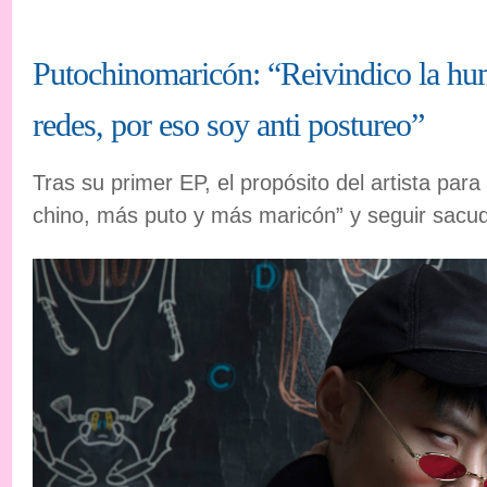
Putochinomaricón: “Reivindico la hu
redes, por eso soy anti postureo”
Tras su primer EP, el propósito del artista par
chino, más puto y más maricón” y seguir sacu