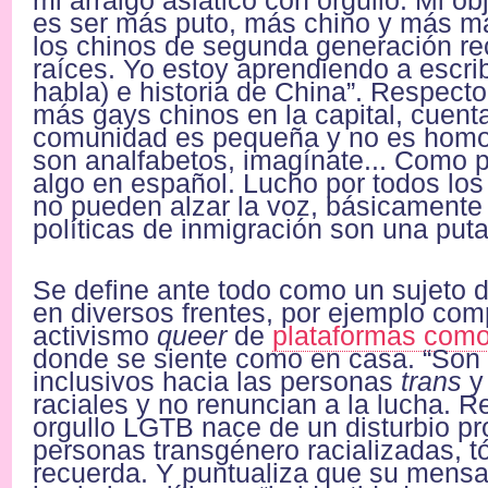
mi arraigo asiático con orgullo. Mi ob
es ser más puto, más chino y más m
los chinos de segunda generación r
raíces. Yo estoy aprendiendo a escrib
habla) e historia de China”. Respecto
más gays chinos en la capital, cuent
comunidad es pequeña y no es hom
son analfabetos, imagínate... Como p
algo en español. Lucho por todos los
no pueden alzar la voz, básicamente
políticas de inmigración son una puta
Se define ante todo como un sujeto d
en diversos frentes, por ejemplo com
activismo
queer
de
plataformas como 
donde se siente como en casa. “Son
inclusivos hacia las personas
trans
y 
raciales y no renuncian a la lucha. 
orgullo LGTB nace de un disturbio p
personas transgénero racializadas, tó
recuerda. Y puntualiza que su mensaje