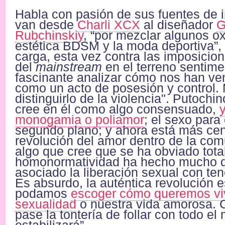
Habla con pasión de sus fuentes de i
van desde
Charli XCX
al diseñador
G
Rubchinskiy
, “por mezclar algunos o
estética BDSM y la moda deportiva”, 
carga, esta vez contra las imposicio
del
mainstream
en el terreno sentime
fascinante analizar cómo nos han ve
como un acto de posesión y control
distinguirlo de la violencia". Putochi
cree en él como algo consensuado,
monogamia o poliamor
; el sexo para
segundo plano; y ahora está más cen
revolución del amor dentro de la co
algo que cree que se ha obviado tota
homonormatividad ha hecho mucho 
asociado la liberación sexual con te
Es absurdo, la auténtica revolución 
podamos
escoger cómo queremos viv
sexualidad
o nuestra vida amorosa. 
pase la tontería de follar con todo el