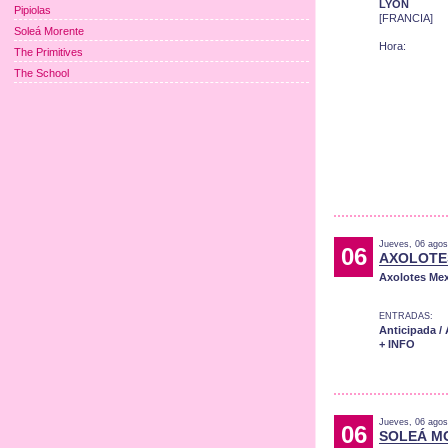
LYON
Pipiolas
[FRANCIA]
Soleá Morente
Hora:
The Primitives
The School
Jueves, 06 agos
06
AXOLOTE
Axolotes Me
ENTRADAS:
Anticipada /
+ INFO
Jueves, 06 agos
06
SOLEÁ M