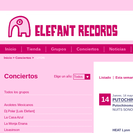
Inicio
Tienda
Grupos
Conciertos
Noticias
Inicio
>
Conciertos
>
/ LYON
Conciertos
Elige un año:
Todos
Listado
Esta sema
Todos los grupos
Jueves, 14 may
14
PUTOCHI
Axolotes Mexicanos
Putochinoma
NUITS SONO
Dj Polar [Luis Elefant]
La Casa Azul
La Monja Enana
Lisasinson
HEAT Lyon