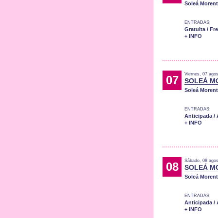
Soleá Moren
ENTRADAS:
Gratuita / Fr
+ INFO
Viernes, 07 ago
07
SOLEÁ M
Soleá Moren
ENTRADAS:
Anticipada /
+ INFO
Sábado, 08 agos
08
SOLEÁ M
Soleá Moren
ENTRADAS:
Anticipada /
+ INFO