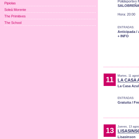
Polideportivo 
Pipiolas
SALOBREÑ
Soleá Morente
Hora: 20:00
The Primitives
The School
ENTRADAS:
Anticipada /
+ INFO
Martes, 11 agos
11
LA CASA 
La Casa Azul
ENTRADAS:
Gratuita / Fr
Jueves, 13 agos
13
LISASINS
Lisasinson