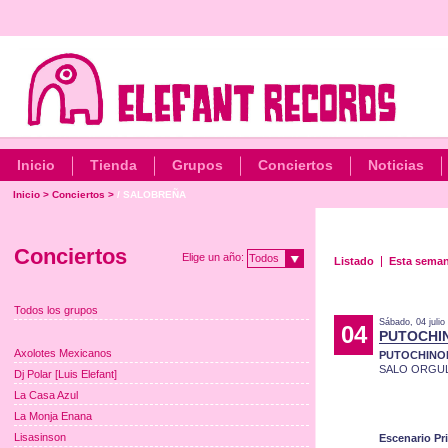
Inicio
Tienda
Grupos
Conciertos
Noticias
Inicio
>
Conciertos
>
/ SALOBREÑA
Conciertos
Elige un año:
Todos
Listado
Esta sema
Todos los grupos
Sábado, 04 julio
04
PUTOCHI
Axolotes Mexicanos
PUTOCHINO
SALO ORGUL
Dj Polar [Luis Elefant]
La Casa Azul
La Monja Enana
Lisasinson
Escenario Pr