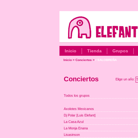
Inicio
Tienda
Grupos
Inicio
>
Conciertos
>
/ SALOBREÑA
Conciertos
Elige un año:
T
Todos los grupos
Axolotes Mexicanos
Dj Polar [Luis Elefant]
La Casa Azul
La Monja Enana
Lisasinson