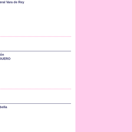
eral Vara de Rey
cón
DUERO
bella