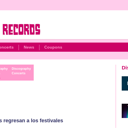
oncerts
News
Coupons
Di
raphy
Discography
s
Concerts
s
s regresan a los festivales