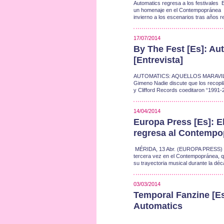
Automatics regresa a los festivales 
un homenaje en el Contempopránea En 
invierno a los escenarios tras años r
17/07/2014
By The Fest [Es]: Au
[Entrevista]
AUTOMATICS: AQUELLOS MARAVILLOSO
Gimeno Nadie discute que los recopil
y Clifford Records coeditaron “1991-
14/04/2014
Europa Press [Es]: E
regresa al Contempo
MÉRIDA, 13 Abr. (EUROPA PRESS) - E
tercera vez en el Contempopránea, q
su trayectoria musical durante la dé
03/03/2014
Temporal Fanzine [Es
Automatics