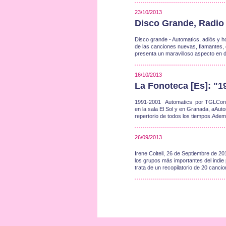
23/10/2013
Disco Grande, Radio 
Disco grande - Automatics, adiós y 
de las canciones nuevas, flamantes, d
presenta un maravilloso aspecto en d
16/10/2013
La Fonoteca [Es]: "
1991-2001 Automatics por TGLCon la 
en la sala El Sol y en Granada, aAutom
repertorio de todos los tiempos.Ade
26/09/2013
Irene Coltell, 26 de Septiembre de 2
los grupos más importantes del indie
trata de un recopilatorio de 20 can