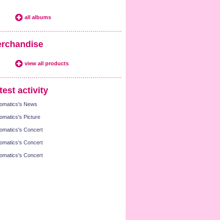
all albums
rchandise
view all products
test activity
omatics's News
omatics's Picture
omatics's Concert
omatics's Concert
omatics's Concert