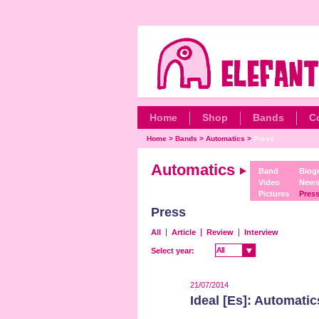
Home
Shop
Bands
C
Home
>
Bands
>
Automatics
>
Press
Automatics
Band
Biog
Video
New
Pictures
Pres
Press
All
Article
Review
Interview
All
All
Select year:
21/07/2014
Ideal [Es]: Automatic