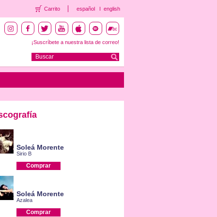
Carrito
español
english
¡Suscríbete a nuestra lista de correo!
scografía
Soleá Morente
Sirio B
Comprar
Soleá Morente
Azalea
Comprar