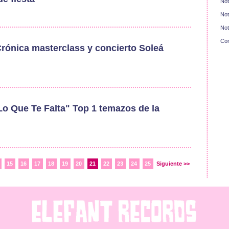
Not
Not
Not
Con
rónica masterclass y concierto Soleá
Lo Que Te Falta" Top 1 temazos de la
15
16
17
18
19
20
21
22
23
24
25
Siguiente >>