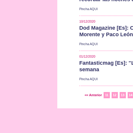
Pincha AQUI
10/12/2020
Dod Magazine [Es]: C
Morente y Paco León
Pincha AQUI
01/12/2020
Fantasticmag [Es]: "
semana
Pincha AQUI
<< Anterior
11
12
13
14