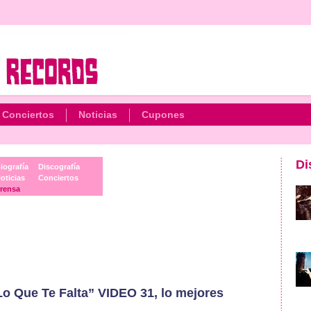
Conciertos
Noticias
Cupones
Di
iografía
Discografía
oticias
Conciertos
rensa
“Lo Que Te Falta” VIDEO 31, lo mejores