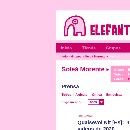
Inicio
Tienda
Grupos
Inicio
>
Grupos
>
Soleá Morente
>
Prensa
Soleá Morente
Grupo
B
Vídeo
N
Fotos
P
Prensa
Todos
Artículo
Crítica
Entrevista
Todos
Todos
Elige un año:
20/12/2020
Qualsevol Nit [Es]: 
videos de 2020