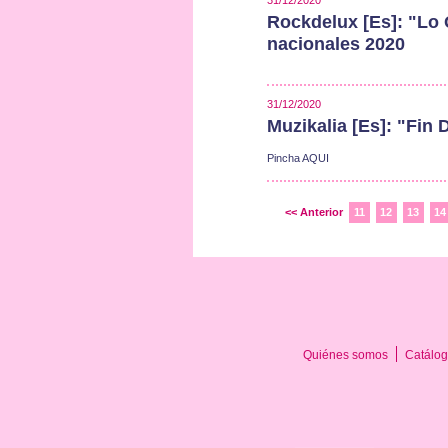
31/12/2020
Rockdelux [Es]: "Lo 
nacionales 2020
31/12/2020
Muzikalia [Es]: "Fin
Pincha AQUI
<< Anterior
11
12
13
14
Quiénes somos
Catálog