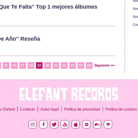
Not
Que Te Falta" Top 1 mejores álbumes
Not
Not
Con
 De Año" Reseña
15
16
17
18
19
20
21
22
23
24
25
Siguiente >>
o Elefant
Contacto
Aviso legal
Política de privacidad
Política de cookies