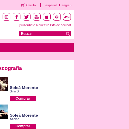
Carrito
español
english
¡Suscríbete a nuestra lista de correo!
scografía
Soleá Morente
Sirio B
Comprar
Soleá Morente
Azalea
Comprar