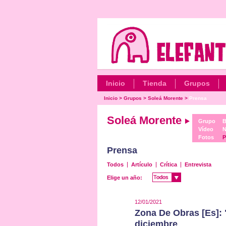
Inicio
Tienda
Grupos
Inicio
>
Grupos
>
Soleá Morente
>
Prensa
Soleá Morente
Grupo
B
Vídeo
N
Fotos
P
Prensa
Todos
Artículo
Crítica
Entrevista
Todos
Todos
Elige un año:
12/01/2021
Zona De Obras [Es]:
diciembre