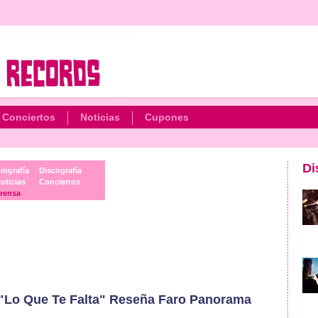
Conciertos
Noticias
Cupones
Di
iografía
Discografía
oticias
Conciertos
rensa
 "Lo Que Te Falta" Reseña Faro Panorama