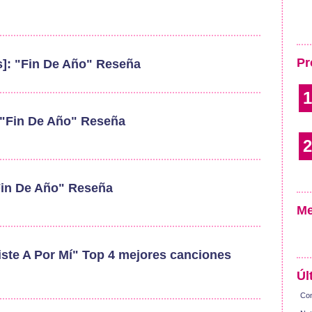
Pr
s]: "Fin De Año" Reseña
1
: "Fin De Año" Reseña
2
Fin De Año" Reseña
Me
iste A Por Mí" Top 4 mejores canciones
Úl
Con