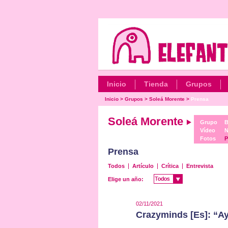
Inicio
Tienda
Grupos
Inicio
>
Grupos
>
Soleá Morente
>
Prensa
Soleá Morente
Grupo
B
Vídeo
N
Fotos
P
Prensa
Todos
Artículo
Crítica
Entrevista
Todos
Todos
Elige un año:
02/11/2021
Crazyminds [Es]: “A