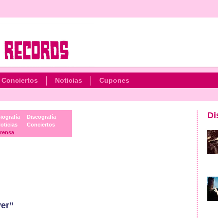
Conciertos
Noticias
Cupones
Di
iografía
Discografía
oticias
Conciertos
rensa
yer”