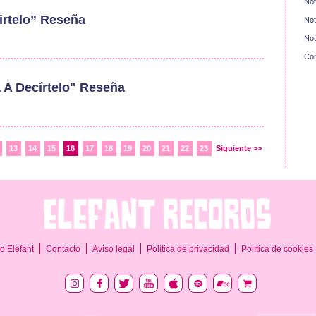
Not
irtelo” Reseña
Not
Not
Con
a A Decírtelo" Reseña
13
14
15
16
17
18
19
20
21
22
23
Siguiente >>
o Elefant
Contacto
Aviso legal
Política de privacidad
Política de cookies