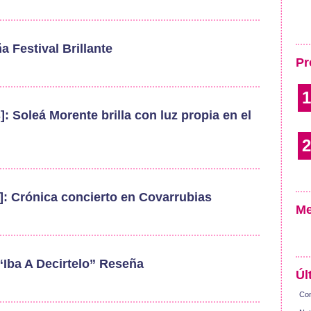
a Festival Brillante
Pr
1
]: Soleá Morente brilla con luz propia en el
2
]: Crónica concierto en Covarrubias
Me
Iba A Decirtelo” Reseña
Úl
Con