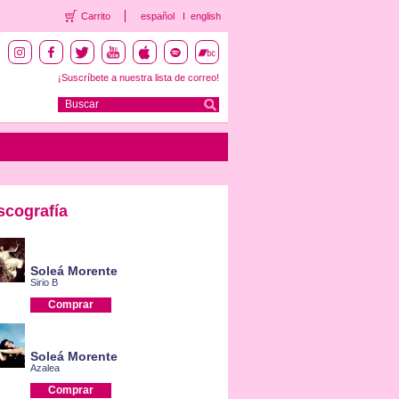
Carrito
español
english
¡Suscríbete a nuestra lista de correo!
scografía
Soleá Morente
Sirio B
Comprar
Soleá Morente
Azalea
Comprar