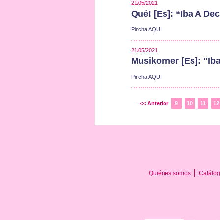
21/05/2021
Qué! [Es]: “Iba A Dec
Pincha AQUI
21/05/2021
Musikorner [Es]: "Ib
Pincha AQUI
<< Anterior
9
10
11
12
Quiénes somos
Catálog