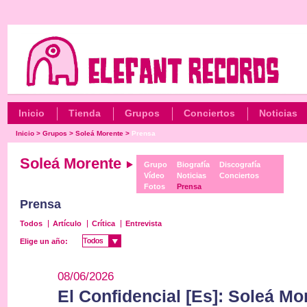
Inicio
Tienda
Grupos
Conciertos
Noticias
Inicio
>
Grupos
>
Soleá Morente
>
Prensa
Soleá Morente
Grupo
Biografía
Discografía
Vídeo
Noticias
Conciertos
Fotos
Prensa
Prensa
Todos
Artículo
Crítica
Entrevista
Todos
Todos
Elige un año:
08/06/2026
El Confidencial [Es]: Soleá Mo