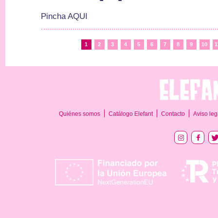
Pincha AQUI
1
2
3
4
5
6
7
8
9
10
1
Quiénes somos
Catálogo Elefant
Contacto
Aviso leg