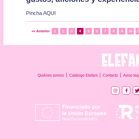
Pincha AQUI
<< Anterior
1
2
3
4
5
6
7
8
9
10
1
Quiénes somos
Catálogo Elefant
Contacto
Aviso leg