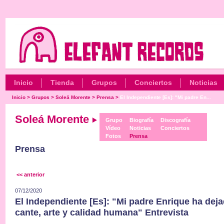
Inicio
Tienda
Grupos
Conciertos
Noticias
Inicio
>
Grupos
>
Soleá Morente
>
Prensa
>
El Independiente [Es]: "Mi padre En...
Soleá Morente
Grupo
Biografía
Discografía
Vídeo
Noticias
Conciertos
Fotos
Prensa
Prensa
<< anterior
07/12/2020
El Independiente [Es]: "Mi padre Enrique ha dej
cante, arte y calidad humana" Entrevista