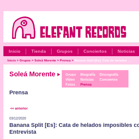
Inicio
Tienda
Grupos
Conciertos
Noticias
Inicio
>
Grupos
>
Soleá Morente
>
Prensa
>
Banana Split [Es]: Cata de helados ...
Soleá Morente
Grupo
Biografía
Discografía
Vídeo
Noticias
Conciertos
Fotos
Prensa
Prensa
<< anterior
03/12/2020
Banana Split [Es]: Cata de helados imposibles 
Entrevista