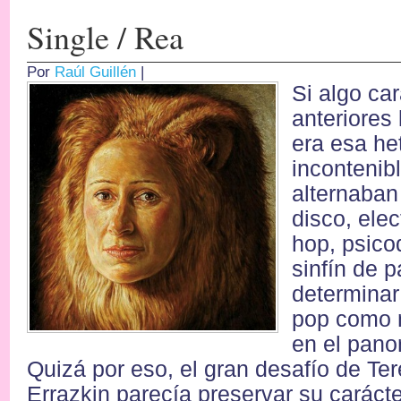
Single / Rea
Por
Raúl Guillén
|
Si algo car
anteriores
era esa he
incontenib
alternaban 
disco, elec
hop, psico
sinfín de p
determinar
pop como n
en el pano
Quizá por eso, el gran desafío de Tere
Errazkin parecía preservar su caráct