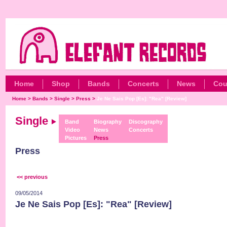
Home
Shop
Bands
Concerts
News
Cou
Home
>
Bands
>
Single
>
Press
>
Je Ne Sais Pop [Es]: "Rea" [Review]
Single
Band
Biography
Discography
Video
News
Concerts
Pictures
Press
Press
<< previous
09/05/2014
Je Ne Sais Pop [Es]: "Rea" [Review]