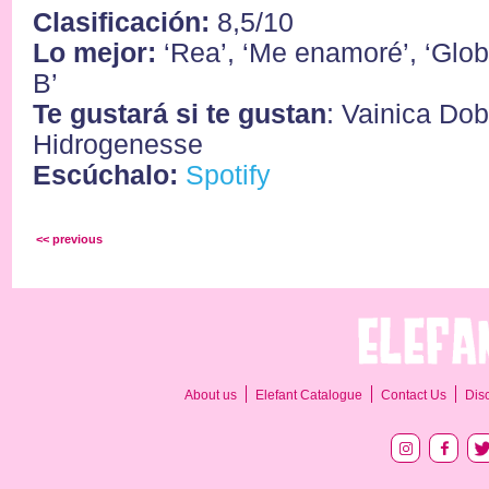
Clasificación:
8,5/10
Lo mejor:
‘Rea’, ‘Me enamoré’, ‘Glob
B’
Te gustará si te gustan
: Vainica Dob
Hidrogenesse
Escúchalo:
Spotify
<< previous
About us
Elefant Catalogue
Contact Us
Dis