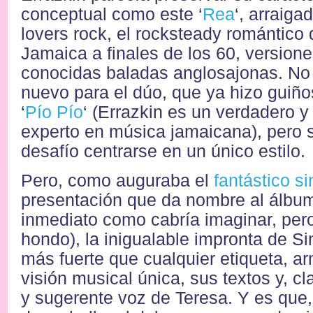
conceptual como este ‘
Rea
‘, arraiga
lovers rock, el rocksteady romántico
Jamaica a finales de los 60, version
conocidas baladas anglosajonas. No 
nuevo para el dúo, que ya hizo guiño
‘
Pío Pío
‘ (Errazkin es un verdadero 
experto en música jamaicana), pero 
desafío centrarse en un único estilo.
Pero, como auguraba el
fantástico si
presentación que da nombre al álbum
inmediato como cabría imaginar, per
hondo), la inigualable impronta de Si
más fuerte que cualquier etiqueta, a
visión musical única, sus textos y, cla
y sugerente voz de Teresa. Y es que,