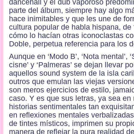
dancehall y el dub vaporoso predom
parte del álbum, siempre hay algo má
hace inimitables y que les une de for
cultura popular de habla hispana, de
cómo lo hacían otras iconoclastas c
Doble, perpetua referencia para los d
Aunque en ‘Modo B’, ‘Nota mental’, ‘S
cisne’ y ‘Palmeras’ se dejan llevar por
aquellos sound system de la isla car
outros que emulan las viejas version
son meros ejercicios de estilo, jamai
caso. Y es que sus letras, ya sea e
historias sentimentales tan exquisita
en reflexiones mentales verbalizada
de tintes místicos, imprimen su propi
manera de reflejar la pura realidad d