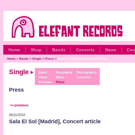
Home
Shop
Bands
Concerts
News
Cou
Home
>
Bands
>
Single
>
Press
>
Sala El Sol [Madrid], Concert artic...
Single
Band
Biography
Discography
Video
News
Concerts
Pictures
Press
Press
<< previous
06/11/2010
Sala El Sol [Madrid], Concert article