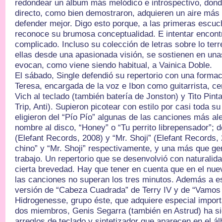
redondear un álbum más melódico e introspectivo, donde
directo, como bien demostraron, adquieren un aire más 
defender mejor. Digo esto porque, a las primeras escuc
reconoce su brumosa conceptualidad. E intentar encontr
complicado. Incluso su colección de letras sobre lo terre
ellas desde una apasionada visión, se sostienen en una
evocan, como viene siendo habitual, a Vainica Doble.
El sábado, Single defendió su repertorio con una formac
Teresa, encargada de la voz e Ibon como guitarrista, ce
Vich al teclado (también batería de Jonston) y Tito Pint
Trip, Anti). Supieron picotear con estilo por casi toda s
eligieron del “Pío Pío” algunas de las canciones más a
nombre al disco, “Honey” o “Tu perrito librepensador”; de
(Elefant Records, 2008) y “Mr. Shoji” (Elefant Records,
chino” y “Mr. Shoji” respectivamente, y una más que ge
trabajo. Un repertorio que se desenvolvió con naturalid
cierta brevedad. Hay que tener en cuenta que en el nuev
las canciones no superan los tres minutos. Además a es
versión de “Cabeza Cuadrada” de Terry IV y de “Vamos
Hidrogenesse, grupo éste, que adquiere especial impor
dos miembros, Genis Segarra (también en Astrud) ha si
arreglos de teclado y sintetizador que aparecen en el á