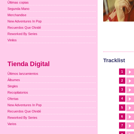
Últimas copias
Segunda Mano
Merchandise
New Adventures In Pop
Recuerdos Que Olvidé
Reworked By Series
Vinilos
Tracklist
Tienda Digital
1
Últimos lanzamientos
Álbumes
2
Singles
3
Recopilatorios
4
Ofertas
New Adventures In Pop
5
Recuerdos Que Olvidé
6
Reworked By Series
Varios
7