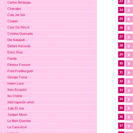
23
Carlos Berlanga
Chavales
24
Cola Jet Set
25
Cooper
Cour De Récré
26
Cristina Quesada
27
Die Katapult
28
Elefant Records
Entre Ríos
29
Family
30
Fitness Forever
Fred Fredburguer
31
Giorgio Tuma
32
Helen Love
Ibon Errazkin
33
Iko Chérie
34
interrogación amor
35
Julie Et Joe
Juniper Moon
36
La Bien Querida
37
La Casa Azul