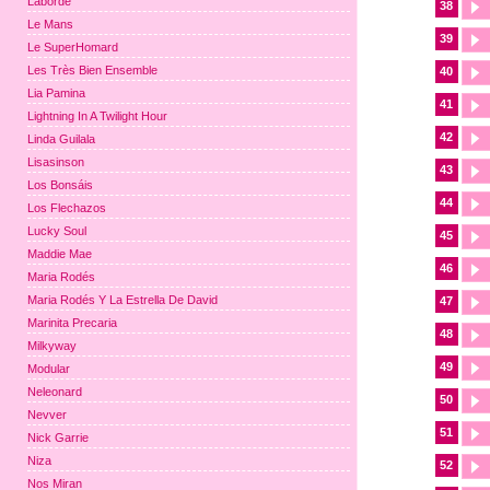
Laborde
38
Le Mans
39
Le SuperHomard
Les Très Bien Ensemble
40
Lia Pamina
41
Lightning In A Twilight Hour
42
Linda Guilala
Lisasinson
43
Los Bonsáis
44
Los Flechazos
Lucky Soul
45
Maddie Mae
46
Maria Rodés
Maria Rodés Y La Estrella De David
47
Marinita Precaria
48
Milkyway
49
Modular
Neleonard
50
Nevver
51
Nick Garrie
Niza
52
Nos Miran