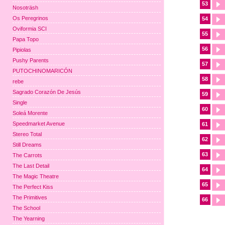
53
Nosoträsh
Os Peregrinos
54
Oviformia SCI
55
Papa Topo
56
Pipiolas
Pushy Parents
57
PUTOCHINOMARICÓN
58
rebe
Sagrado Corazón De Jesús
59
Single
60
Soleá Morente
Speedmarket Avenue
61
Stereo Total
62
Still Dreams
63
The Carrots
The Last Detail
64
The Magic Theatre
65
The Perfect Kiss
The Primitives
66
The School
The Yearning