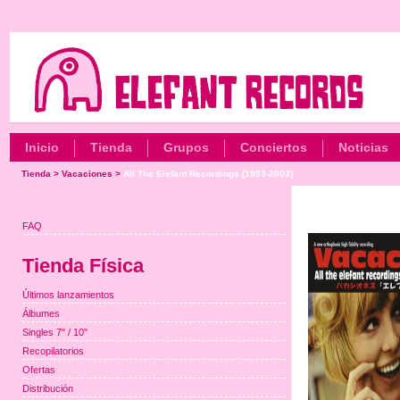
Inicio
Tienda
Grupos
Conciertos
Noticias
Tienda
>
Vacaciones
>
All The Elefant Recordings [1993-2003]
FAQ
Tienda Física
Últimos lanzamientos
Álbumes
Singles 7" / 10"
Recopilatorios
Ofertas
Distribución