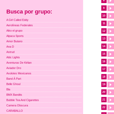
8
9
Busca por grupo:
10
A Girl Called Eddy
11
Aerolíneas Federales
Aiko el grupo
12
Alpaca Sports
13
Amor Butano
14
Ana D
Astrud
15
Attic Lights
16
Aventuras De Kirlian
Aviador Dro
17
Axolotes Mexicanos
18
Band À Part
Belle Ghoul
19
Bla
20
BMX Bandits
21
Bubble Tea And Cigarettes
Camera Obscura
22
CARABALLO