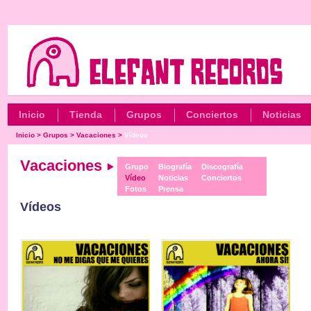
Inicio
Tienda
Grupos
Conciertos
Noticias
Inicio
>
Grupos
>
Vacaciones
>
Vídeos
Vacaciones
Grupo
Biografía
Discografía
Vídeo
Noticias
Conciertos
Fotos
Prensa
Vídeos