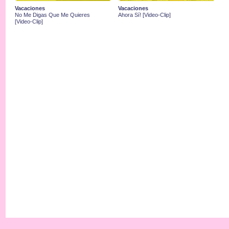
Vacaciones
Vacaciones
No Me Digas Que Me Quieres
Ahora Sí! [Video-Clip]
[Video-Clip]