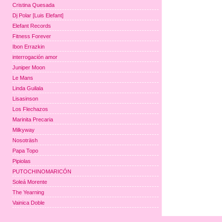
Cristina Quesada
Dj Polar [Luis Elefant]
Elefant Records
Fitness Forever
Ibon Errazkin
interrogación amor
Juniper Moon
Le Mans
Linda Guilala
Lisasinson
Los Flechazos
Marinita Precaria
Milkyway
Nosoträsh
Papa Topo
Pipiolas
PUTOCHINOMARICÓN
Soleá Morente
The Yearning
Vainica Doble