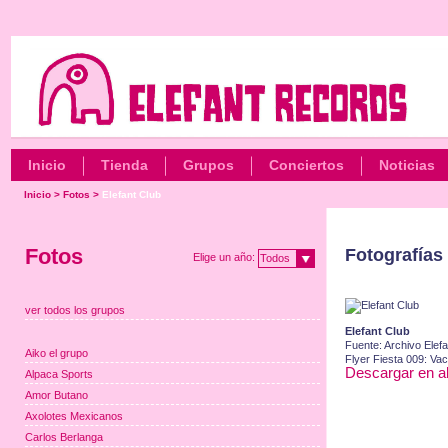
Inicio
Tienda
Grupos
Conciertos
Noticias
Inicio
>
Fotos
>
Elefant Club
Fotos
Fotografías 
Elige un año:
Todos
ver todos los grupos
Elefant Club
Fuente: Archivo Elefa
Aiko el grupo
Flyer Fiesta 009: Vac
Descargar en al
Alpaca Sports
Amor Butano
Axolotes Mexicanos
Carlos Berlanga