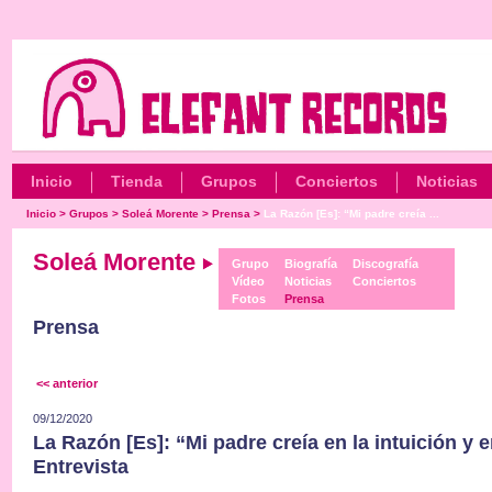
Inicio
Tienda
Grupos
Conciertos
Noticias
Inicio
>
Grupos
>
Soleá Morente
>
Prensa
>
La Razón [Es]: “Mi padre creía ...
Soleá Morente
Grupo
Biografía
Discografía
Vídeo
Noticias
Conciertos
Fotos
Prensa
Prensa
<< anterior
09/12/2020
La Razón [Es]: “Mi padre creía en la intuición y 
Entrevista