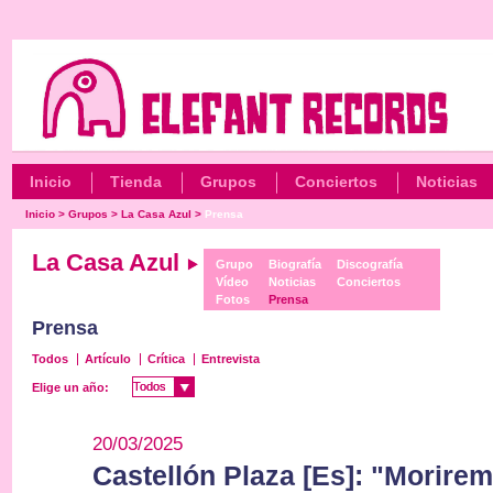
Inicio
Tienda
Grupos
Conciertos
Noticias
Inicio
>
Grupos
>
La Casa Azul
>
Prensa
La Casa Azul
Grupo
Biografía
Discografía
Vídeo
Noticias
Conciertos
Fotos
Prensa
Prensa
Todos
Artículo
Crítica
Entrevista
Todos
Todos
Elige un año:
20/03/2025
Castellón Plaza [Es]: "Morire