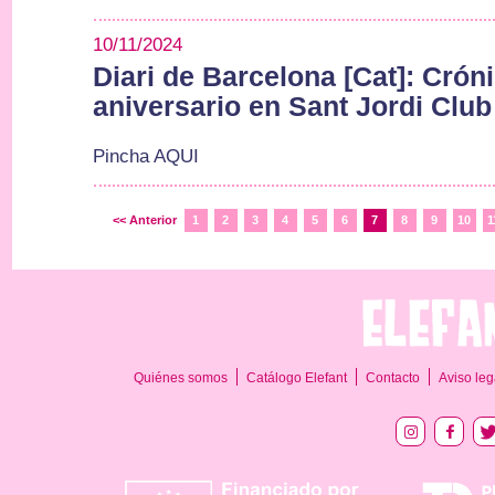
10/11/2024
Diari de Barcelona [Cat]: Crón
aniversario en Sant Jordi Club
Pincha AQUI
<< Anterior
1
2
3
4
5
6
7
8
9
10
1
Quiénes somos
Catálogo Elefant
Contacto
Aviso leg