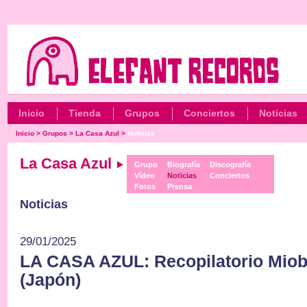
Inicio
Tienda
Grupos
Conciertos
Noticias
Inicio
>
Grupos
>
La Casa Azul
>
Noticias
La Casa Azul
Grupo
Biografía
Discografía
Vídeo
Noticias
Conciertos
Fotos
Prensa
Noticias
29/01/2025
LA CASA AZUL: Recopilatorio Miob
(Japón)