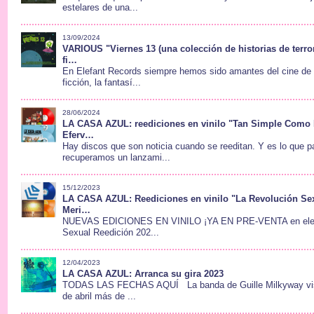
estelares de una...
13/09/2024
VARIOUS "Viernes 13 (una colección de historias de terror
fi…
En Elefant Records siempre hemos sido amantes del cine de s
ficción, la fantasí...
28/06/2024
LA CASA AZUL: reediciones en vinilo "Tan Simple Como
Eferv…
Hay discos que son noticia cuando se reeditan. Y es lo que 
recuperamos un lanzami...
15/12/2023
LA CASA AZUL: Reediciones en vinilo "La Revolución Sex
Meri…
NUEVAS EDICIONES EN VINILO ¡YA EN PRE-VENTA en elefa
Sexual Reedición 202...
12/04/2023
LA CASA AZUL: Arranca su gira 2023
TODAS LAS FECHAS AQUÍ La banda de Guille Milkyway vis
de abril más de ...