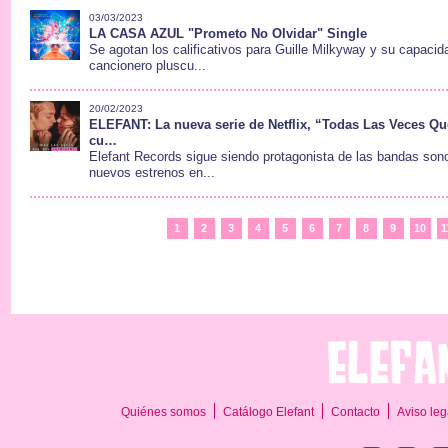
03/03/2023
LA CASA AZUL "Prometo No Olvidar" Single
Se agotan los calificativos para Guille Milkyway y su capacid
cancionero pluscu...
20/02/2023
ELEFANT: La nueva serie de Netflix, “Todas Las Veces 
cu…
Elefant Records sigue siendo protagonista de las bandas so
nuevos estrenos en...
1
2
3
4
5
6
7
8
9
10
1
Quiénes somos
Catálogo Elefant
Contacto
Aviso leg