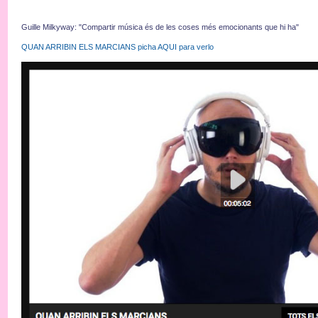
Guille Milkyway: "Compartir música és de les coses més emocionants que hi ha"
QUAN ARRIBIN ELS MARCIANS picha AQUI para verlo