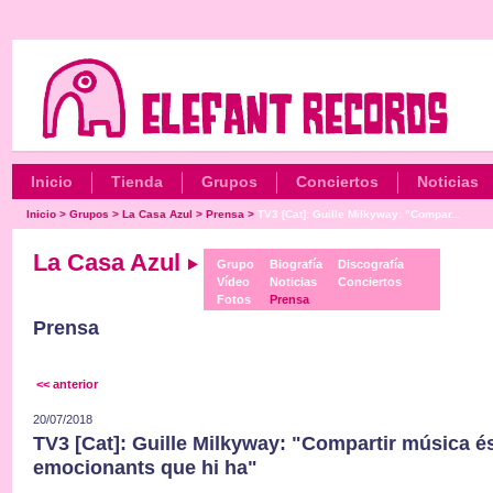
Inicio
Tienda
Grupos
Conciertos
Noticias
Inicio
>
Grupos
>
La Casa Azul
>
Prensa
>
TV3 [Cat]: Guille Milkyway: "Compar...
La Casa Azul
Grupo
Biografía
Discografía
Vídeo
Noticias
Conciertos
Fotos
Prensa
Prensa
<< anterior
20/07/2018
TV3 [Cat]: Guille Milkyway: "Compartir música é
emocionants que hi ha"