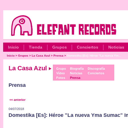
Inicio
Tienda
Grupos
Conciertos
Noticias
Inicio
>
Grupos
>
La Casa Azul
>
Prensa
>
Domestika [Es]: Héroe "La nueva Ym...
La Casa Azul
Grupo
Biografía
Discografía
Vídeo
Noticias
Conciertos
Fotos
Prensa
Prensa
<< anterior
04/07/2018
Domestika [Es]: Héroe "La nueva Yma Sumac" I