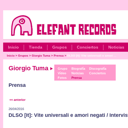
Inicio
Tienda
Grupos
Conciertos
Noticias
Inicio
>
Grupos
>
Giorgio Tuma
>
Prensa
>
DLSO [It]: Vite universali e amori ...
Giorgio Tuma
Grupo
Biografía
Discografía
Vídeo
Noticias
Conciertos
Fotos
Prensa
Prensa
<< anterior
26/04/2016
DLSO [It]: Vite universali e amori negati / Interv