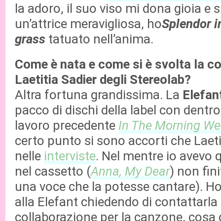
la adoro, il suo viso mi dona gioia e 
un’attrice meravigliosa, ho
Splendor i
grass
tatuato nell’anima.
Come è nata e come si è svolta la c
Laetitia Sadier degli Stereolab?
Altra fortuna grandissima. La
Elefan
pacco di dischi della label con dentro
lavoro precedente
In The Morning We’
certo punto si sono accorti che Laetit
nelle
interviste
. Nel mentre io avevo
nel cassetto (
Anna, My Dear
) non fin
una voce che la potesse cantare). Ho
alla Elefant chiedendo di contattarla
collaborazione per la canzone, cosa 