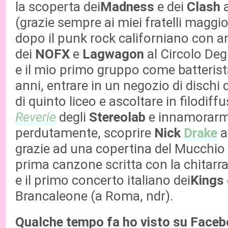
la scoperta dei
Madness
e dei
Clash
a
(grazie sempre ai miei fratelli maggi
dopo il punk rock californiano con 
dei
NOFX
e
Lagwagon
al Circolo Degl
e il mio primo gruppo come batterist
anni, entrare in un negozio di dischi d
di quinto liceo e ascoltare in filodiff
Reverie
degli
Stereolab
e innamorar
perdutamente, scoprire
Nick
Drake
a
grazie ad una copertina del Mucchio 
prima canzone scritta con la chitarr
e il primo concerto italiano dei
Kings
Brancaleone (a Roma, ndr).
Qualche tempo fa ho visto su Faceb