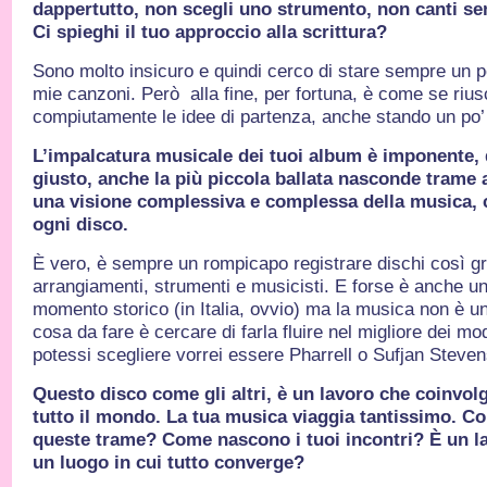
dappertutto, non scegli uno strumento, non canti se
Ci spieghi il tuo approccio alla scrittura?
Sono molto insicuro e quindi cerco di stare sempre un po
mie canzoni. Però alla fine, per fortuna, è come se rius
compiutamente le idee di partenza, anche stando un po’ 
L’impalcatura musicale dei tuoi album è imponente, 
giusto, anche la più piccola ballata nasconde trame a
una visione complessiva e complessa della musica, c
ogni disco.
È vero, è sempre un rompicapo registrare dischi così gr
arrangiamenti, strumenti e musicisti. E forse è anche un
momento storico (in Italia, ovvio) ma la musica non è un 
cosa da fare è cercare di farla fluire nel migliore dei m
potessi scegliere vorrei essere Pharrell o Sufjan Steven
Questo disco come gli altri, è un lavoro che coinvolg
tutto il mondo. La tua musica viaggia tantissimo. Co
queste trame? Come nascono i tuoi incontri? È un la
un luogo in cui tutto converge?