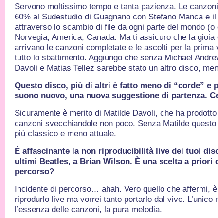
Servono moltissimo tempo e tanta pazienza. Le canzoni s
60% al Sudestudio di Guagnano con Stefano Manca e il 
attraverso lo scambio di file da ogni parte del mondo (o q
Norvegia, America, Canada. Ma ti assicuro che la gioia 
arrivano le canzoni completate e le ascolti per la prima v
tutto lo sbattimento. Aggiungo che senza Michael Andrew
Davoli e Matias Tellez sarebbe stato un altro disco, men
Questo disco, più di altri è fatto meno di “corde” e p
suono nuovo, una nuova suggestione di partenza. Ce
Sicuramente è merito di Matilde Davoli, che ha prodotto
canzoni svecchiandole non poco. Senza Matilde questo 
più classico e meno attuale.
È affascinante la non riproducibilità live dei tuoi dis
ultimi Beatles, a Brian Wilson. È una scelta a priori 
percorso?
Incidente di percorso… ahah. Vero quello che affermi, è
riprodurlo live ma vorrei tanto portarlo dal vivo. L’unico 
l’essenza delle canzoni, la pura melodia.