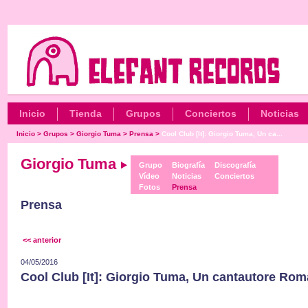
Inicio
Tienda
Grupos
Conciertos
Noticias
Inicio
>
Grupos
>
Giorgio Tuma
>
Prensa
>
Cool Club [It]: Giorgio Tuma, Un ca...
Giorgio Tuma
Grupo
Biografía
Discografía
Vídeo
Noticias
Conciertos
Fotos
Prensa
Prensa
<< anterior
04/05/2016
Cool Club [It]: Giorgio Tuma, Un cantautore Romá