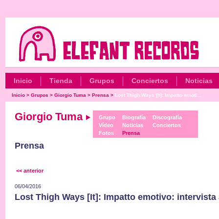
Inicio
Tienda
Grupos
Conciertos
Noticias
Inicio
>
Grupos
>
Giorgio Tuma
>
Prensa
>
Lost Thigh Ways [It]: Impatto emoti...
Giorgio Tuma
Grupo
Biografía
Discografía
Vídeo
Noticias
Conciertos
Fotos
Prensa
Prensa
<< anterior
06/04/2016
Lost Thigh Ways [It]: Impatto emotivo: intervist