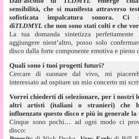
Dall’ascolto di
TLDMYL
emerge chiar
sensibilità, che si manifesta attraverso te
sofisticata impalcatura sonora. Ci 
di
TLDMYL
che non sono stati colti e che vor
La tua domanda sintetizza perfettamente
aggiungere nient’altro, posso solo conferm
disco dalla forte componente emotiva e pieno 
Quali sono i tuoi progetti futuri?
Cercare di suonare dal vivo, mi piacere
interessato ad ospitare un mio concerto mi scri
Vorrei chiederti di selezionare, per i nostri l
altri artisti (italiani o stranieri) ch
influenzato questo disco e più in generale l
Cinque sono pochi… ad ogni modo ci prov
disco:
Parasit
e di Nick Drake,
Very Early
di Bill 