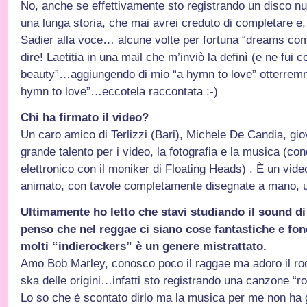
No, anche se effettivamente sto registrando un disco 
una lunga storia, che mai avrei creduto di completare e, 
Sadier alla voce… alcune volte per fortuna “dreams com
dire! Laetitia in una mail che m’inviò la definì (e ne fui
beauty”…aggiungendo di mio “a hymn to love” otterremm
hymn to love”…eccotela raccontata :-)
Chi ha firmato il video?
Un caro amico di Terlizzi (Bari), Michele De Candia, gi
grande talento per i video, la fotografia e la musica (co
elettronico con il moniker di Floating Heads) . È un vid
animato, con tavole completamente disegnate a mano, u
Ultimamente ho letto che stavi studiando il sound d
penso che nel reggae ci siano cose fantastiche e fon
molti “indierockers” è un genere mistrattato.
Amo Bob Marley, conosco poco il raggae ma adoro il roc
ska delle origini…infatti sto registrando una canzone “
Lo so che è scontato dirlo ma la musica per me non ha ge