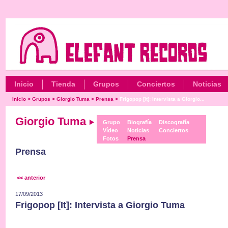
Inicio
Tienda
Grupos
Conciertos
Noticias
Inicio
>
Grupos
>
Giorgio Tuma
>
Prensa
>
Frigopop [It]: Intervista a Giorgio...
Giorgio Tuma
Grupo
Biografía
Discografía
Vídeo
Noticias
Conciertos
Fotos
Prensa
Prensa
<< anterior
17/09/2013
Frigopop [It]: Intervista a Giorgio Tuma