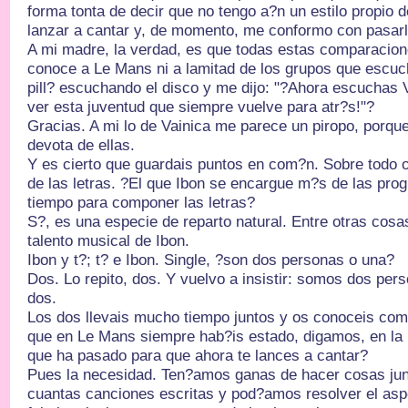
forma tonta de decir que no tengo a?n un estilo propio 
lanzar a cantar y, de momento, me conformo con pasarl
A mi madre, la verdad, es que todas estas comparacione
conoce a Le Mans ni a lamitad de los grupos que escuch
pill? escuchando el disco y me dijo: "?Ahora escuchas
ver esta juventud que siempre vuelve para atr?s!"?
Gracias. A mi lo de Vainica me parece un piropo, porqu
devota de ellas.
Y es cierto que guardais puntos en com?n. Sobre todo o
de las letras. ?El que Ibon se encargue m?s de las pro
tiempo para componer las letras?
S?, es una especie de reparto natural. Entre otras cosa
talento musical de Ibon.
Ibon y t?; t? e Ibon. Single, ?son dos personas o una?
Dos. Lo repito, dos. Y vuelvo a insistir: somos dos pers
dos.
Los dos llevais mucho tiempo juntos y os conoceis com
que en Le Mans siempre hab?is estado, digamos, en la p
que ha pasado para que ahora te lances a cantar?
Pues la necesidad. Ten?amos ganas de hacer cosas ju
cuantas canciones escritas y pod?amos resolver el asp