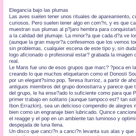
Elegancia bajo las plumas
Las aves suelen tener unos rituales de apareamiento, 
curiosos. Pero suelen tener algo en com?n, y es que ca
muestran sus plumas al p?jaro hembra para conquistarla
a la calidad del plumaje. La minor?a que cada d?a ve l
(aunque la gran mayor?a confesemos que los vemos tod
sin problemas, cualquier escena de este tipo y, sin duda
logo aficionado o profesional estar? grabada la imagen d
real.
Le Mans fue uno de esos grupos que marc? ?poca en la
creando lo que muchos etiquetaron como el Donosti So
por un elegant?simo pop. Teresa Iturrioz, a partir de aho
antiguos miembros del grupo donostiarra y parece que t
del grupo, le ha ense?ado lo suficiente como para que 
primer trabajo en solitario (aunque tampoco est? tan s
Ibon Errazkin), sea un delicioso compendio de alegres 
bien como un engranaje bien lubricado. Quince cancione
el reagge y el pop en un ambiente tan luminoso y opti
despejada de luna llena.
Un disco que canci?n a canci?n levanta sus alas y que