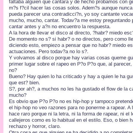
faltaba alguien que cantara y de hecho probamos con gen
m?s f?cil hacer las cosas solos. Adem?s aunque nunca
pueda parecer una contradicci?n, yo soy cantante voca
mucho, mucho, cantar. Todav?a me estoy preguntando 
cantar antes y a?n no encuentro la respuesta.
A la hora de llevar el disco al directo, ?habr? miedo es
De momento no s? si habr? o no directos, pero como l
diciendo esto, empiezo a pensar que no habr? miedo es
actuaciones. Pero todav?a no lo s?.
Y volvamos al disco porque hay varias cosas queme gu
primer lugar sobre el rapeo en P?o P?o que, al parecer,
no?
Bueno? Hay quien lo ha criticado y hay a quien le ha g
que est? bien.
S?, por ah?, a muchos no les ha gustado el flow de la c
mucho?
Es obvio que P?o P?o no es hip-hop y tampoco pretende
el hip-hop no veo razones para no ponerme a rapear. A l
hace raro porque ni la letra, ni la forma de rapear, ni e
callejeros como es lo habitual en el estilo. Eso, o bien
rechazo y horror, claro.
Otra cosa es que alguien se ha decidido a no completar