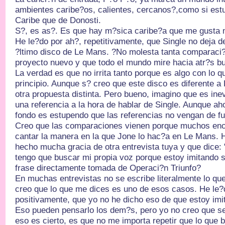
ambientes caribe?os, calientes, cercanos?,como si est
Caribe que de Donosti.
S?, es as?. Es que hay m?sica caribe?a que me gusta
He le?do por ah?, repetitivamente, que Single no deja d
?ltimo disco de Le Mans. ?No molesta tanta comparaci?n
proyecto nuevo y que todo el mundo mire hacia atr?s b
La verdad es que no irrita tanto porque es algo con lo 
principio. Aunque s? creo que este disco es diferente a
otra propuesta distinta. Pero bueno, imagino que es in
una referencia a la hora de hablar de Single. Aunque aho
fondo es estupendo que las referencias no vengan de fu
Creo que las comparaciones vienen porque muchos enc
cantar la manera en la que Jone lo hac?a en Le Mans.
hecho mucha gracia de otra entrevista tuya y que dice:
tengo que buscar mi propia voz porque estoy imitando s
frase directamente tomada de Operaci?n Triunfo?
En muchas entrevistas no se escribe literalmente lo que
creo que lo que me dices es uno de esos casos. He le?d
positivamente, que yo no he dicho eso de que estoy imit
Eso pueden pensarlo los dem?s, pero yo no creo que sea
eso es cierto, es que no me importa repetir que lo que