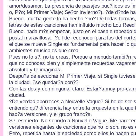
amor/desamor. La presencia de pasajes buc?licos es im
o, P?o; Mi Primer Viaje; Se?or Invierno?), ?de d?nde ha
Bueno, mucha gente lo ha hecho ?no? De todas formas,
letras de estas canciones han influido mucho Lou Ree
Bueno, nada m?s empezar, justo en el pasaje rapeado 
postal maravillosa, f?cil de reconocer para los del nort
el que se mueve Single es fundamental para hacer lo qu
ambientes musicales que crea.
Pues no lo s?, no te creas. Porque a menudo tambi?n re
que no conoces bien y simplemente recuerdas vagament
absoluto y te imaginas.
Despu?s de escuchar Mi Primer Viaje, si Single tuviese
la ciudad, ?se quedar?a con??
Con las dos y con ninguna, claro. Estar?a muy pro-cam
ciudad.
?De verdad aborreces a Nouvelle Vague? Si he de ser s
entiendo qu? diferencia hay entre la orquesta en la que
hac?a versiones, y el grupo franc?s.
S?, es cierto. No soporto a Nouvelle Vague. Me parecen 
versiones elegantes de canciones que no lo son, no es 
Pero, repetida hasta la saciedad como ellos lo hacen pu