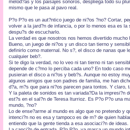
melod?as y los paisajes sonoros, despliega todo su plu
mismo que le pasa al pavo real.
P?o P?o es un aut?ntico juego de ni?os ?no? Cortar, p
volver a la jard?n de infancia, o por lo menos esa es la
despu?s de escucharlo.
La verdad es que nosotros nos hemos divertido mucho 
Bueno, un juego de ni?os y un disco tan tierno y sensib
definirlo como maternal. No s?, el disco de nanas que l
cualquier beb?.
Si te digo la verdad, no lo veo ni tan tierno ni tan sens
depende de c?mo lo perciba cada uno? En todo caso m
pusieran el disco a ni?os y beb?s. Aunque no estoy muy
algunos amigos que son padres de familia, me han dich
d?a, m?s que para ni?os parecen para tontos. Y claro,
Y la paleta de sonidos es tan variada?Da la impresi?n de
est?s en el sal?n de Teresa Iturrioz. Es P?o P?o una m
mundo, ?no?
Lo de ense?arme al mundo es algo que no pretendo y qu
intenci?n no es esa y tampoco es de m? de quien hablan
entiendo que la gente tienda a esa asociaci?n de ideas.
La canci?n de entrada, P?o P?o, ya marca un mundo int