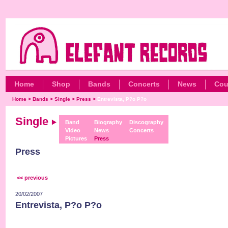
Home
Shop
Bands
Concerts
News
Cou
Home
>
Bands
>
Single
>
Press
>
Entrevista, P?o P?o
Single
Band
Biography
Discography
Video
News
Concerts
Pictures
Press
Press
<< previous
20/02/2007
Entrevista, P?o P?o