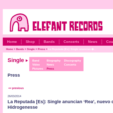
Home
Shop
Bands
Concerts
News
Cou
Home
>
Bands
>
Single
>
Press
>
La Reputada [Es]: Single anuncian �...
Single
Band
Biography
Discography
Video
News
Concerts
Pictures
Press
Press
<< previous
26/03/2014
La Reputada [Es]: Single anuncian ‘Rea’, nuevo 
Hidrogenesse