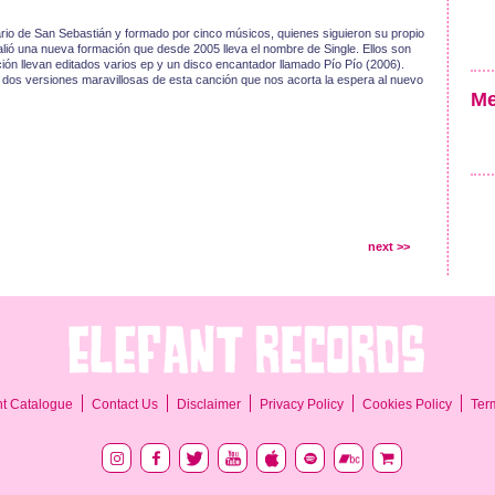
rio de San Sebastián y formado por cinco músicos, quienes siguieron su propio
ió una nueva formación que desde 2005 lleva el nombre de Single. Ellos son
ción llevan editados varios ep y un disco encantador llamado Pío Pío (2006).
n dos versiones maravillosas de esta canción que nos acorta la espera al nuevo
Me
next >>
Ter
nt Catalogue
Contact Us
Disclaimer
Privacy Policy
Cookies Policy