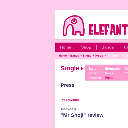
Home
Shop
Bands
C
Home
>
Bands
>
Single
>
Press
>
"Mr Shoji" rev
Single
Band
Biography
Di
Video
News
Co
Pictures
Press
Press
<< previous
16/06/2009
"Mr Shoji" review