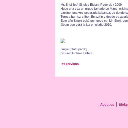
Mr. Shoji [ep] Single / Elefant Records / 2009
Hubo una vez un grupo llamado Le Mans, origina
camino, una vez separada la banda, de donde sal
Teresa Iturrioz e Ibon Errazkin y desde su apari
Este año Single editó un nuevo ep, Mr. Shoji, co
álbum que verá la luz en el año 2010.
Single [Gato pardo]
picture: Archivo Elefant
<< previous
About us
Elefa