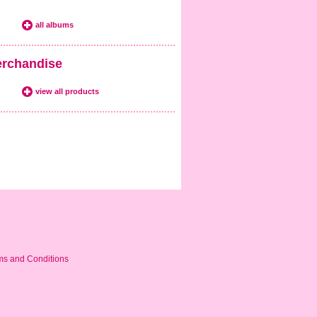
all albums
rchandise
view all products
ms and Conditions