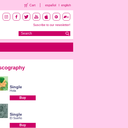
Cart
español
english
Suscribe to our newsletter!
scography
Single
Hola
Buy
Single
El Sueño
Buy