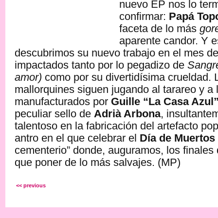
nuevo EP nos lo ter
confirmar:
Papá Top
faceta de lo más
gor
aparente candor. Y 
descubrimos su nuevo trabajo en el mes 
impactados tanto por lo pegadizo de
Sangre
amor)
como por su divertidísima crueldad. 
mallorquines siguen jugando al tarareo y a 
manufacturados por
Guille “La Casa Azul
peculiar sello de
Adrià Arbona
, insultante
talentoso en la fabricación del artefacto po
antro en el que celebrar el
Día de Muertos
cementerio” donde, auguramos, los finales d
que poner de lo más salvajes. (MP)
<< previous