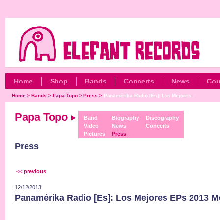
Home
Shop
Bands
Concerts
News
Cou
Home
>
Bands
>
Papa Topo
>
Press
>
Panamérika Radio [Es]: Los Mejores...
Papa Topo
Band
Biography
Discography
Video
News
Concerts
Pictures
Press
Press
<< previous
12/12/2013
Panamérika Radio [Es]: Los Mejores EPs 2013 M