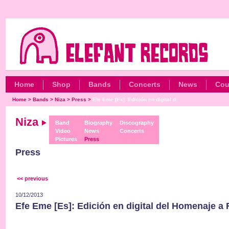
Home
Shop
Bands
Concerts
News
Cou
Home
>
Bands
>
Niza
>
Press
>
Efe Eme [Es]: Edición en digital d...
Niza
Band
Biography
Discography
Video
News
Concerts
Pictures
Press
Press
<< previous
10/12/2013
Efe Eme [Es]: Edición en digital del Homenaje a 