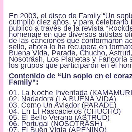
En 2003, el disco de Family “Un sopl
cumplió diez años, y para celebrarlo
publicó a través de la revista “Rockd
homenaje en que diversos artistas of
de las canciones que conformaron aq
sello, ahora lo ha recupera en formato
Buena Vida, Parade, Chucho, Astrud,
Nosoträsh, Los Planetas y Fangoria 
los grupos que participaron en el ho
Contenido de “Un soplo en el cor
Family”:
01. La Noche Inventada (KAMAMURI
02. Nadadora (LA BUENA VIDA)
03. Como Un Aviador (PARADE)
04. En El Rascacielos (CHUCHO)
05. El Bello Verano (ASTRUD)
06. Portugal (NOSOTRÄSH)
07. El Buen Vigía (APENINO)