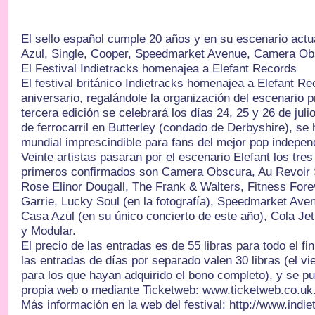
El sello español cumple 20 años y en su escenario act
Azul, Single, Cooper, Speedmarket Avenue, Camera Ob
El Festival Indietracks homenajea a Elefant Records
El festival británico Indietracks homenajea a Elefant R
aniversario, regalándole la organización del escenario pr
tercera edición se celebrará los días 24, 25 y 26 de juli
de ferrocarril en Butterley (condado de Derbyshire), se
mundial imprescindible para fans del mejor pop indepen
Veinte artistas pasaran por el escenario Elefant los tres 
primeros confirmados son Camera Obscura, Au Revoir
Rose Elinor Dougall, The Frank & Walters, Fitness Fore
Garrie, Lucky Soul (en la fotografía), Speedmarket Aven
Casa Azul (en su único concierto de este año), Cola Jet
y Modular.
El precio de las entradas es de 55 libras para todo el f
las entradas de días por separado valen 30 libras (el vi
para los que hayan adquirido el bono completo), y se p
propia web o mediante Ticketweb: www.ticketweb.co.uk
Más información en la web del festival: http://www.indie