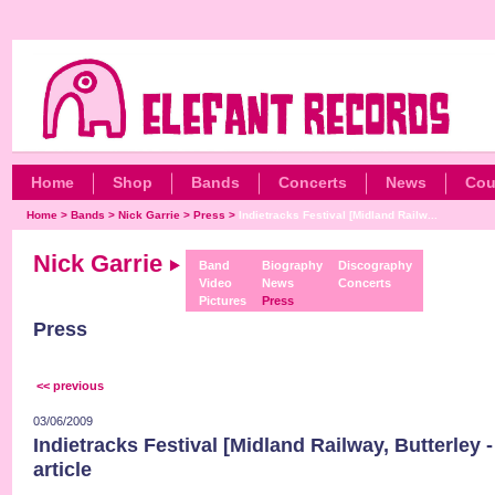
Home
Shop
Bands
Concerts
News
Cou
Home
>
Bands
>
Nick Garrie
>
Press
>
Indietracks Festival [Midland Railw...
Nick Garrie
Band
Biography
Discography
Video
News
Concerts
Pictures
Press
Press
<< previous
03/06/2009
Indietracks Festival [Midland Railway, Butterley 
article