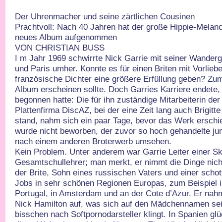
Der Uhrenmacher und seine zärtlichen Cousinen
Prachtvoll: Nach 40 Jahren hat der große Hippie-Melanc
neues Album aufgenommen
VON CHRISTIAN BUSS
I m Jahr 1969 schwirrte Nick Garrie mit seiner Wanderg
und Paris umher. Konnte es für einen Briten mit Vorliebe
französische Dichter eine größere Erfüllung geben? Zu
Album erscheinen sollte. Doch Garries Karriere endete,
begonnen hatte: Die für ihn zuständige Mitarbeiterin der
Plattenfirma DiscAZ, bei der eine Zeit lang auch Brigitte
stand, nahm sich ein paar Tage, bevor das Werk erschie
wurde nicht beworben, der zuvor so hoch gehandelte ju
nach einem anderen Broterwerb umsehen.
Kein Problem. Unter anderem war Garrie Leiter einer Sk
Gesamtschullehrer; man merkt, er nimmt die Dinge nich
der Brite, Sohn eines russischen Vaters und einer schott
Jobs in sehr schönen Regionen Europas, zum Beispiel i
Portugal, in Amsterdam und an der Cote d’Azur. Er nahm
Nick Hamilton auf, was sich auf den Mädchennamen sei
bisschen nach Softpornodarsteller klingt. In Spanien g