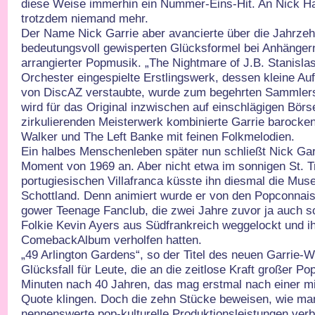
diese Weise immerhin ein Nummer-Eins-Hit. An Nick Ham
trotzdem niemand mehr.
Der Name Nick Garrie aber avancierte über die Jahrzeh
bedeutungsvoll gewisperten Glücksformel bei Anhängern
arrangierter Popmusik. „The Nightmare of J.B. Stanisla
Orchester eingespielte Erstlingswerk, dessen kleine Au
von DiscAZ verstaubte, wurde zum begehrten Sammlers
wird für das Original inzwischen auf einschlägigen Börs
zirkulierenden Meisterwerk kombinierte Garrie barocken
Walker und The Left Banke mit feinen Folkmelodien.
Ein halbes Menschenleben später nun schließt Nick Gar
Moment von 1969 an. Aber nicht etwa im sonnigen St. T
portugiesischen Villafranca küsste ihn diesmal die Mus
Schottland. Denn animiert wurde er von den Popconnai
gower Teenage Fanclub, die zwei Jahre zuvor ja auch s
Folkie Kevin Ayers aus Südfrankreich weggelockt und i
ComebackAlbum verholfen hatten.
„49 Arlington Gardens“, so der Titel des neuen Garrie-We
Glücksfall für Leute, die an die zeitlose Kraft großer 
Minuten nach 40 Jahren, das mag erstmal nach einer m
Quote klingen. Doch die zehn Stücke beweisen, wie ma
nennenswerte pop-kulturelle Produktionsleistungen ver