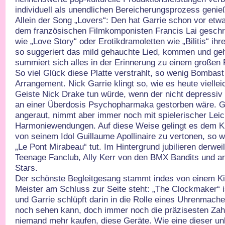
individuell als unendlichen Bereicherungsprozess genie
Allein der Song „Lovers“: Den hat Garrie schon vor etwa
dem französischen Filmkomponisten Francis Lai gesch
wie „Love Story“ oder Erotikdramoletten wie „Bilitis“ ih
so suggeriert das mild gehauchte Lied, kommen und ge
summiert sich alles in der Erinnerung zu einem großen 
So viel Glück diese Platte verstrahlt, so wenig Bombast 
Arrangement. Nick Garrie klingt so, wie es heute viellei
Geiste Nick Drake tun würde, wenn der nicht depressi
an einer Überdosis Psychopharmaka gestorben wäre. Gerr
angeraut, nimmt aber immer noch mit spielerischer Lei
Harmoniewendungen. Auf diese Weise gelingt es dem Kü
von seinem Idol Guillaume Apollinaire zu vertonen, so w
„Le Pont Mirabeau“ tut. Im Hintergrund jubilieren derw
Teenage Fanclub, Ally Kerr von den BMX Bandits und a
Stars.
Der schönste Begleitgesang stammt indes von einem Ki
Meister am Schluss zur Seite steht: „The Clockmaker“ ist
und Garrie schlüpft darin in die Rolle eines Uhrenmach
noch sehen kann, doch immer noch die präzisesten Zahnw
niemand mehr kaufen, diese Geräte. Wie eine dieser un