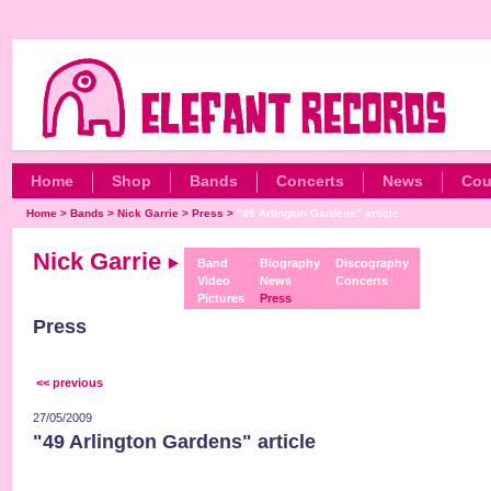
Home
Shop
Bands
Concerts
News
Cou
Home
>
Bands
>
Nick Garrie
>
Press
>
"49 Arlington Gardens" article
Nick Garrie
Band
Biography
Discography
Video
News
Concerts
Pictures
Press
Press
<< previous
27/05/2009
"49 Arlington Gardens" article