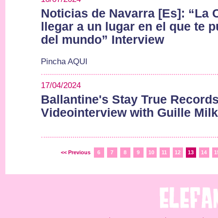
Noticias de Navarra [Es]: “La
llegar a un lugar en el que te 
del mundo” Interview
Pincha AQUI
17/04/2024
Ballantine's Stay True Records
Videointerview with Guille Mi
<< Previous
6
7
8
9
10
11
12
13
14
1