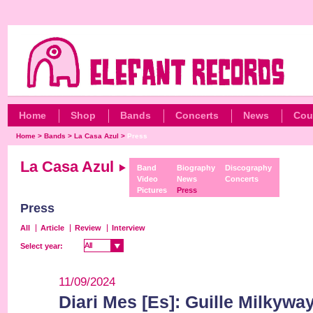
Home
Shop
Bands
Concerts
News
Cou
Home
>
Bands
>
La Casa Azul
>
Press
La Casa Azul
Band
Biography
Discography
Video
News
Concerts
Pictures
Press
Press
All
Article
Review
Interview
All
All
Select year:
11/09/2024
Diari Mes [Es]: Guille Milkywa