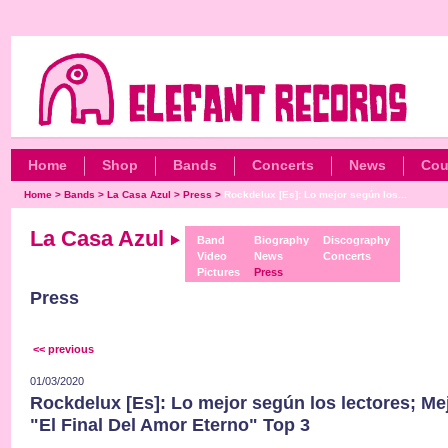
Home
Shop
Bands
Concerts
News
Cou
Home
>
Bands
>
La Casa Azul
>
Press
>
Rockdelux [Es]: Lo mejor según los...
La Casa Azul
Band
Biography
Discography
Video
News
Concerts
Pictures
Press
Press
<< previous
01/03/2020
Rockdelux [Es]: Lo mejor según los lectores; Me
"El Final Del Amor Eterno" Top 3