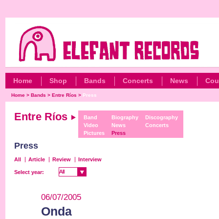
Home
Shop
Bands
Concerts
News
Cou
Home
>
Bands
>
Entre Ríos
>
Press
Entre Ríos
Band
Biography
Discography
Video
News
Concerts
Pictures
Press
Press
All
Article
Review
Interview
All
All
Select year:
06/07/2005
Onda