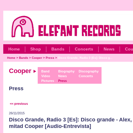
Home
Shop
Bands
Concerts
News
Cou
Home
>
Bands
>
Cooper
>
Press
>
Disco Grande, Radio 3 [Es]: Disco g...
Cooper
Band
Biography
Discography
Video
News
Concerts
Pictures
Press
Press
<< previous
26/11/2015
Disco Grande, Radio 3 [Es]: Disco grande - Alex,
mitad Cooper [Audio-Entrevista]