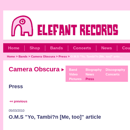
Home
Shop
Bands
Concerts
News
Cou
Home
>
Bands
>
Camera Obscura
>
Press
>
O.M.S "Yo, Tambi?n [Me, too]" artic...
Camera Obscura
Band
Biography
Discography
Video
News
Concerts
Pictures
Press
Press
<< previous
05/03/2010
O.M.S "Yo, Tambi?n [Me, too]" article