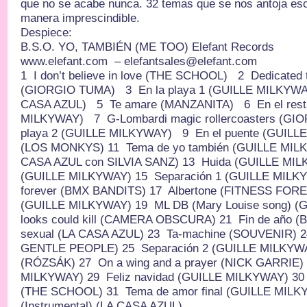
que no se acabe nunca. 32 temas que se nos antoja escu
manera imprescindible.
Despiece:
B.S.O. YO, TAMBIÉN (ME TOO) Elefant Records
www.elefant.com – elefantsales@elefant.com
1 I don’t believe in love (THE SCHOOL) 2 Dedicated
(GIORGIO TUMA) 3 En la playa 1 (GUILLE MILKYWA
CASA AZUL) 5 Te amare (MANZANITA) 6 En el resta
MILKYWAY) 7 G-Lombardi magic rollercoasters (GI
playa 2 (GUILLE MILKYWAY) 9 En el puente (GUIL
(LOS MONKYS) 11 Tema de yo también (GUILLE MILK
CASA AZUL con SILVIA SANZ) 13 Huida (GUILLE MILK
(GUILLE MILKYWAY) 15 Separación 1 (GUILLE MILKYW
forever (BMX BANDITS) 17 Albertone (FITNESS FOR
(GUILLE MILKYWAY) 19 ML DB (Mary Louise song) (
looks could kill (CAMERA OBSCURA) 21 Fin de año (B
sexual (LA CASA AZUL) 23 Ta-machine (SOUVENIR) 24
GENTLE PEOPLE) 25 Separación 2 (GUILLE MILKYWA
(RÓZSÁK) 27 On a wing and a prayer (NICK GARRIE) 
MILKYWAY) 29 Feliz navidad (GUILLE MILKYWAY) 30 K
(THE SCHOOL) 31 Tema de amor final (GUILLE MILKY
(Instrumental) (LA CASA AZUL)