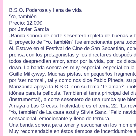
B.S.O. Poderosa y llena de vida
'Yo, también'
Precio: 12.00€
por Javier García
-Banda sonora de corte sesentero repleta de buenas vi
El proyecto de “Yo, también” fue emocionante para todos
él. Estuve en el Festival de Cine de San Sebastián, co
prensa con los protagonistas y los directores después de
todos desprendían amor, amor por la vida, por los disc
down. La banda sonora es muy especial, especial en la 
Guille Milkyway. Muchas pistas, en pequeños fragmentos
por ‘ser normal’, tal y como nos dice Pablo Pineda, su p
Manzanita apoya la B.S.O. con su tema ‘Te amaré’, ino
idónea para la película. También el tema principal del di
(instrumental), a corte sesentero de una rumba que bi
Amaya o Las Grecas. Inolvidable es el tema 22: ‘La revo
‘Yo, también’ de La casa azul y Silvia Sanz. ‘Feliz navid
sensacional, emocionante y lleno de ternura.
Una banda sonora para tener y escuchar en los momento
Muy recomendable en éstos tiempos de incertidumbre an