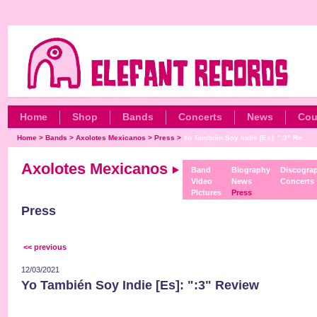
Home
Shop
Bands
Concerts
News
Cou
Home
>
Bands
>
Axolotes Mexicanos
>
Press
>
Yo También Soy Indie [Es]: ":3" Re...
Axolotes Mexicanos
Band
Biography
Discogra
Video
News
Concerts
Pictures
Press
Press
<< previous
12/03/2021
Yo También Soy Indie [Es]: ":3" Review