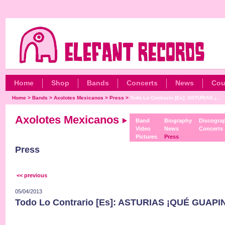
Home
Shop
Bands
Concerts
News
Cou
Home
>
Bands
>
Axolotes Mexicanos
>
Press
>
Todo Lo Contrario [Es]: ASTURIAS ¡...
Axolotes Mexicanos
Band
Biography
Discogra
Video
News
Concerts
Pictures
Press
Press
<< previous
05/04/2013
Todo Lo Contrario [Es]: ASTURIAS ¡QUÉ GUAPI