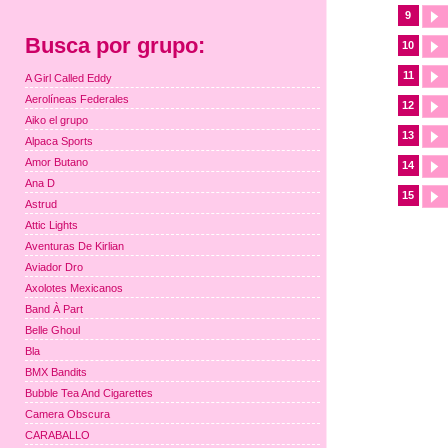
9
Busca por grupo:
10
11
A Girl Called Eddy
Aerolíneas Federales
12
Aiko el grupo
13
Alpaca Sports
Amor Butano
14
Ana D
15
Astrud
Attic Lights
Aventuras De Kirlian
Aviador Dro
Axolotes Mexicanos
Band À Part
Belle Ghoul
Bla
BMX Bandits
Bubble Tea And Cigarettes
Camera Obscura
CARABALLO