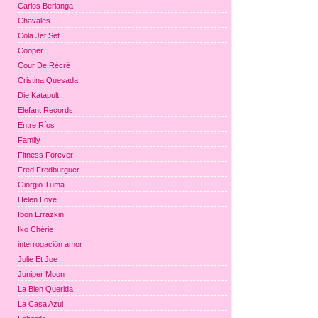
Carlos Berlanga
Chavales
Cola Jet Set
Cooper
Cour De Récré
Cristina Quesada
Die Katapult
Elefant Records
Entre Ríos
Family
Fitness Forever
Fred Fredburguer
Giorgio Tuma
Helen Love
Ibon Errazkin
Iko Chérie
interrogación amor
Julie Et Joe
Juniper Moon
La Bien Querida
La Casa Azul