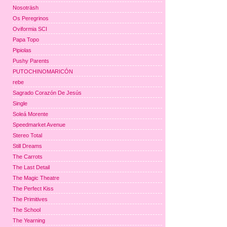
Nosoträsh
Os Peregrinos
Oviformia SCI
Papa Topo
Pipiolas
Pushy Parents
PUTOCHINOMARICÓN
rebe
Sagrado Corazón De Jesús
Single
Soleá Morente
Speedmarket Avenue
Stereo Total
Still Dreams
The Carrots
The Last Detail
The Magic Theatre
The Perfect Kiss
The Primitives
The School
The Yearning