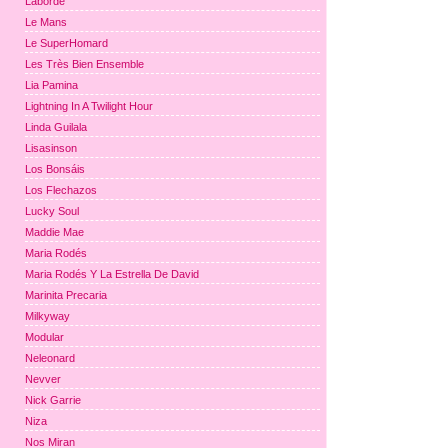
Laborde
Le Mans
Le SuperHomard
Les Très Bien Ensemble
Lia Pamina
Lightning In A Twilight Hour
Linda Guilala
Lisasinson
Los Bonsáis
Los Flechazos
Lucky Soul
Maddie Mae
Maria Rodés
Maria Rodés Y La Estrella De David
Marinita Precaria
Milkyway
Modular
Neleonard
Nevver
Nick Garrie
Niza
Nos Miran