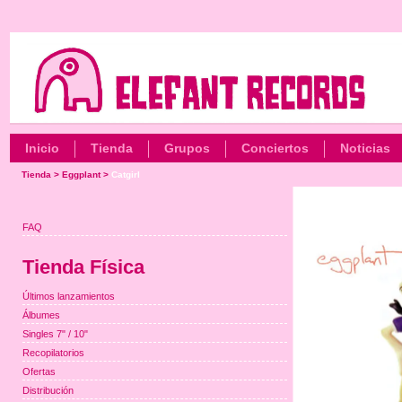
Inicio
Tienda
Grupos
Conciertos
Noticias
Tienda
>
Eggplant
>
Catgirl
FAQ
Tienda Física
Últimos lanzamientos
Álbumes
Singles 7" / 10"
Recopilatorios
Ofertas
Distribución