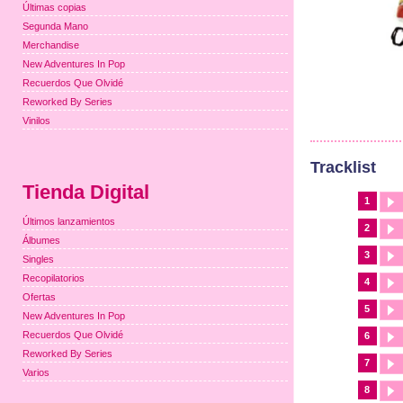
Últimas copias
Segunda Mano
Merchandise
New Adventures In Pop
Recuerdos Que Olvidé
Reworked By Series
Vinilos
Tracklist
Tienda Digital
1
Últimos lanzamientos
2
Álbumes
3
Singles
Recopilatorios
4
Ofertas
5
New Adventures In Pop
Recuerdos Que Olvidé
6
Reworked By Series
7
Varios
8