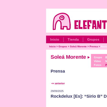
Inicio
Tienda
Grupos
Inicio
>
Grupos
>
Soleá Morente
>
Prensa
>
Rockd
Soleá Morente
Grupo
B
Vídeo
N
Fotos
P
Prensa
<< anterior
29/09/2025
Rockdelux [Es]: “Sirio B” 