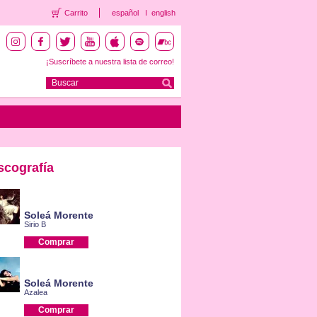
Carrito
español
english
¡Suscríbete a nuestra lista de correo!
scografía
Soleá Morente
Sirio B
Comprar
Soleá Morente
Azalea
Comprar