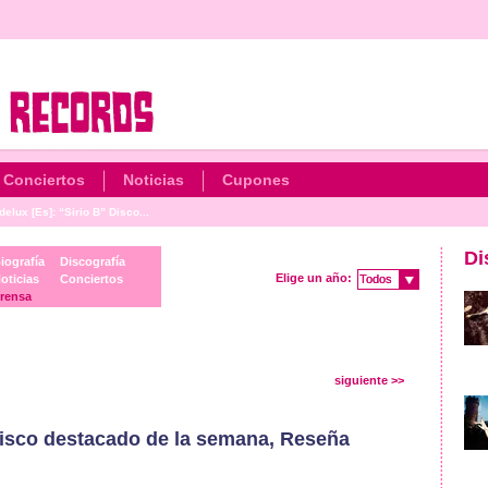
Conciertos
Noticias
Cupones
elux [Es]: “Sirio B” Disco...
Di
iografía
Discografía
Elige un año:
oticias
Conciertos
Todos
Todos
rensa
siguiente >>
Disco destacado de la semana, Reseña