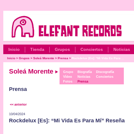
Inicio
Tienda
Grupos
Conciertos
Noticias
Inicio
>
Grupos
>
Soleá Morente
>
Prensa
>
Rockdelux [Es]: “Mi Vida Es Para ...
Soleá Morente
Grupo
Biografía
Discografía
Vídeo
Noticias
Conciertos
Fotos
Prensa
Prensa
<< anterior
10/04/2024
Rockdelux [Es]: “Mi Vida Es Para Mí” Reseña