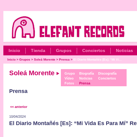
Inicio
Tienda
Grupos
Conciertos
Noticias
Inicio
>
Grupos
>
Soleá Morente
>
Prensa
>
El Diario Montañés [Es]: “Mi Vi...
Soleá Morente
Grupo
Biografía
Discografía
Vídeo
Noticias
Conciertos
Fotos
Prensa
Prensa
<< anterior
10/04/2024
El Diario Montañés [Es]: “Mi Vida Es Para Mí” R