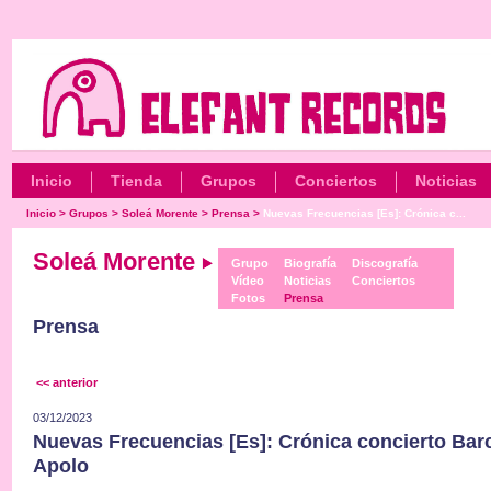
Inicio
Tienda
Grupos
Conciertos
Noticias
Inicio
>
Grupos
>
Soleá Morente
>
Prensa
>
Nuevas Frecuencias [Es]: Crónica c...
Soleá Morente
Grupo
Biografía
Discografía
Vídeo
Noticias
Conciertos
Fotos
Prensa
Prensa
<< anterior
03/12/2023
Nuevas Frecuencias [Es]: Crónica concierto Barc
Apolo