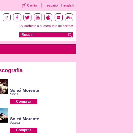
Carrito
español
english
¡Suscríbete a nuestra lista de correo!
scografía
Soleá Morente
Sirio B
Comprar
Soleá Morente
Azalea
Comprar