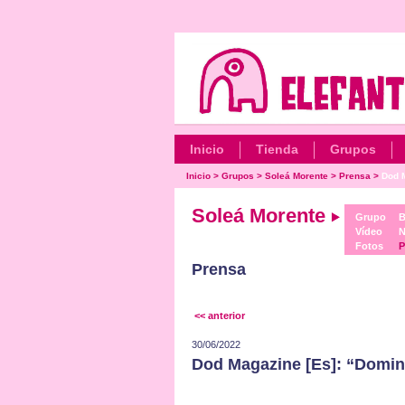
Inicio
Tienda
Grupos
Inicio
>
Grupos
>
Soleá Morente
>
Prensa
>
Dod M
Soleá Morente
Grupo
B
Vídeo
N
Fotos
P
Prensa
<< anterior
30/06/2022
Dod Magazine [Es]: “Domi