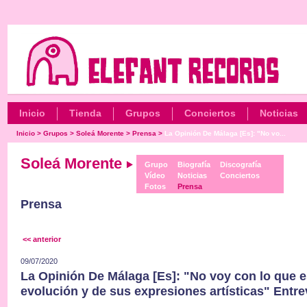
Inicio
Tienda
Grupos
Conciertos
Noticias
Inicio
>
Grupos
>
Soleá Morente
>
Prensa
>
La Opinión De Málaga [Es]: "No vo...
Soleá Morente
Grupo
Biografía
Discografía
Vídeo
Noticias
Conciertos
Fotos
Prensa
Prensa
<< anterior
09/07/2020
La Opinión De Málaga [Es]: "No voy con lo que es
evolución y de sus expresiones artísticas" Entre