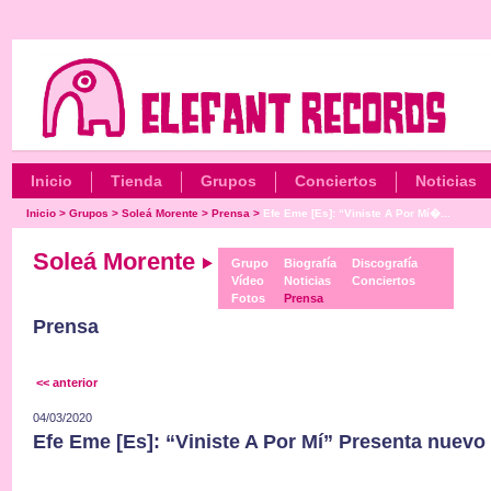
Inicio
Tienda
Grupos
Conciertos
Noticias
Inicio
>
Grupos
>
Soleá Morente
>
Prensa
>
Efe Eme [Es]: “Viniste A Por Mí�...
Soleá Morente
Grupo
Biografía
Discografía
Vídeo
Noticias
Conciertos
Fotos
Prensa
Prensa
<< anterior
04/03/2020
Efe Eme [Es]: “Viniste A Por Mí” Presenta nuevo