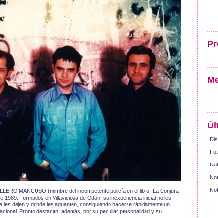
Pr
Me
Úl
Dis
Fot
Not
Not
Not
ERO MANCUSO (nombre del incompetente policía en el libro “La Conjura
e 1989. Formados en Villaviciosa de Odón, su inexperiencia inicial no les
e les dejen y donde les aguanten, consiguiendo hacerse rápidamente un
cional. Pronto destacan, además, por su peculiar personalidad y su