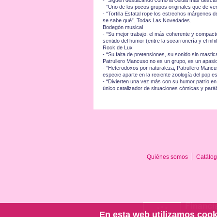
- “Siguen destacando como la célula más descar
- “Uno de los pocos grupos originales que de ve
- “Tortilla Estatal rope los estrechos márgenes de
se sabe qué”. Todas Las Novedades.
Bodegón musical
- “Su mejor trabajo, el más coherente y compacto.
sentido del humor (entre la socarronería y el nihi
Rock de Lux
- “Su falta de pretensiones, su sonido sin mastic
Patrullero Mancuso no es un grupo, es un apasio
- “Heterodoxos por naturaleza, Patrullero Mancus
especie aparte en la reciente zoología del pop est
- “Divierten una vez más con su humor patrio en
único catalizador de situaciones cómicas y par
Quiénes somos
Catálog
En esta web utilizamos cook