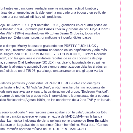
brillantes en canciones verdaderamente originales, actitud lunática y
sticas de un grupo inclasificable, que ha marcado una época y un estilo de
on una curiosidad infinita y sin prejuicios.
bajo De Odiar” -1991- y “Fantasía” -1993-) grabados en el cuatro pistas de
va Bonito” -1994-) grabado por
Carlos Torero
y producido por
Alejo Alberdi
ás Allá” -1994-) registrado en RNE3 vía
Jesús Ordovás
, todos ellos
chaje por Elefant sus torpes, grandiosos e inconfundibles pasos.
r el tiempo:
Murky
ha estado grabando con PRETTY FUCK LUCK y
Ale Hop!, mientras que
Guillermo
ha tocado en los espléndidos y aún más
ciosos singles con GUILLER MOMONJE Y SU CONJUNTO), Elefant Records
tatal”, con las genuinas e inimitables recetas de estos cocineros de pop
ca, su amigo
Olaf Ladousse
(SOLEX) nos diseñó la portada de su primer
 dedicatoria al vetusto automóvil que siempre amenaza con dejarles tirados en
l disco en el FIB 97, para luego embarcarse en una gira por varias
ividades paralelas y conciertos, el PATRULLERO vuelve con energías
n hasta la fecha: “Mi Vida Va Bien”, un dicharachero himno rebosante de
 cdsingle que avanza el cuarto larga duración del grupo, “Bodegón Musical”,
 cargo de uno de los grupos más imprevisibles e iconoclastas de la escena
l de Benicassim (Agosto 1999), en los conciertos de la 2 de TVE y en la sala
 sonora del corto “Tres razones para acabar con tu vida”, dirigido por
Edu
 la misma canción aparece -en una remezcla de MADELMAN- en la banda
sias
. La música incidental de dicha película corre a cargo de
Ibon Errazkin
laboran en la grabación de su primer álbum homónimo. En la obra “Contes
a Sardina- también aparece música de PATRULLERO MANCUSO.