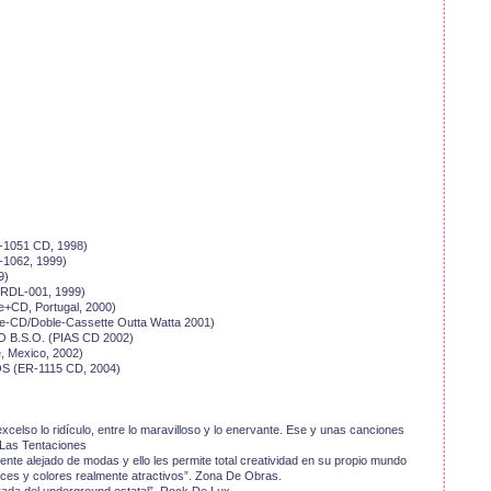
-1051 CD, 1998)
-1062, 1999)
9)
ERDL-001, 1999)
e+CD, Portugal, 2000)
e-CD/Doble-Cassette Outta Watta 2001)
 B.S.O. (PIAS CD 2002)
, Mexico, 2002)
S (ER-1115 CD, 2004)
excelso lo ridículo, entre lo maravilloso y lo enervante. Ese y unas canciones
 Las Tentaciones
te alejado de modas y ello les permite total creatividad en su propio mundo
ices y colores realmente atractivos”. Zona De Obras.