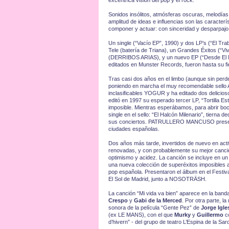
excéntrica visión del pop y el rock.
Sonidos insólitos, atmósferas oscuras, melodías 
amplitud de ideas e influencias son las caracterí
componer y actuar: con sinceridad y desparpajo, c
Un single (“Vacío EP”, 1990) y dos LP’s (“El Tra
Tele (batería de Triana), un Grandes Éxitos (“Vi
(DERRIBOS ARIAS), y un nuevo EP (“Desde El M
editados en Munster Records, fueron hasta su fi
Tras casi dos años en el limbo (aunque sin perde
poniendo en marcha el muy recomendable sello 
inclasificables YOGUR y ha editado dos deli
editó en 1997 su esperado tercer LP, “Tortilla Es
imposible. Mientras esperábamos, para abrir bo
single en el sello: “El Halcón Milenario”, tierna
sus conciertos. PATRULLERO MANCUSO presentó e
ciudades españolas.
Dos años más tarde, invertidos de nuevo en act
renovadas, y con probablemente su mejor canció
optimismo y acidez. La canción se incluye en un
una nueva colección de superéxitos imposibles a
pop española. Presentaron el álbum en el Festiva
El Sol de Madrid, junto a NOSOTRÄSH.
La canción “Mi vida va bien” aparece en la banda
Crespo
y
Gabi de
la Merced
. Por otra parte,
sonora de la película “Gente Pez” de
Jorge Igle
(ex LE MANS), con el que
Murky
y
Guillermo
co
d’hivern” - del grupo de teatro L’Espina de l