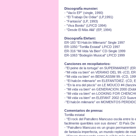
Discografía munster:
- “Vacío EP” (single, 1990)
- “El Trabajo De Odiar” (LP,1991)
- “Fantasía” (LP, 1993)
- “Viva Bonito” (LP/CD 1994)
- “Desde El Más Allá” (EP, 1994)
Discografía Elefant:
ER-183 “El Halcón Milenario” Single 1997
ER-1050 “Tortilla Estatal” LP/CD 1997
ER-316 “Mi Vida Va Bien” CD-Single 1999
ER-1063 “Bodegón Musical” LP/CD 1999
Canciones en recopilatorios:
-”El peine de la tortuga” en SUPERMARKET (ER
-“Mi vida va bien” en VERANO DEL 99.-(CD, ER
-“Mi vida va bien” en BENICASSIM 99.-(CD, 199
- “El halcón milenario” en ELEFANTDIEZ.-(CD, 
- “En la era del piscis” en LE MOUCO #4 (fanzin
- “Mi vida va bien” en GENERACION 2000 (Dobl
- “Mi vida va bien” en LOOKING FOR CHENCHO
- “Mi vida va bien” en ELEFANT 2002 (CD Suave
-”El halcón milenario” en MOMENTOS PERDIDO
Comentarios de prensa:
Tortilla estatal
- “El rock del Patrullero Mancuso oscila entre lo 
facilmente queribles son sus dones”. El País De
- “Patrullero Mancuso es un grupo permanentemen
de fantasía imperfecta, un mundo repleto de mat