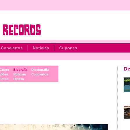
Conciertos
Noticias
Cupones
Di
Grupo
Biografía
Discografía
Vídeo
Noticias
Conciertos
Fotos
Prensa