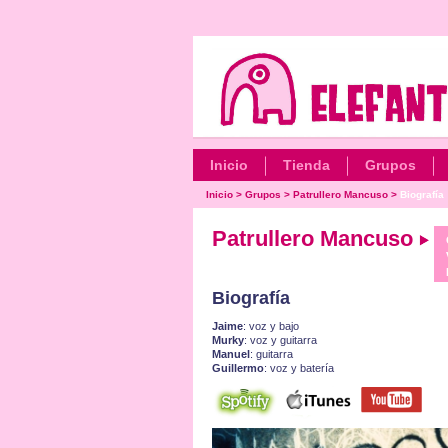
Inicio
Tienda
Grupos
Inicio
>
Grupos
>
Patrullero Mancuso
>
Biografía
Patrullero Mancuso
Biografía
Jaime
: voz y bajo
Murky
: voz y guitarra
Manuel
: guitarra
Guillermo
: voz y batería