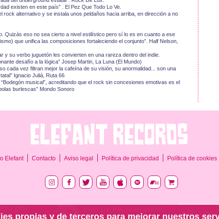
ada del underground estatal”. Rock De Lux.
rdad existen en este país” . El Pez Que Todo Lo Ve.
l rock alternativo y se instala unos peldaños hacia arriba, en dirección a no
 Quizás eso no sea cierto a nivel estilístico pero sí lo es en cuanto a ese
lismo) que unifica las composiciones fortaleciendo el conjunto”. Half Nelson,
ar y su verbo juguetón les convierten en una rareza dentro del indie.
nante desafío a la lógica” Josep Martin, La Luna (El Mundo)
o cada vez filtran mejor la cafeína de su visión, su anormalidad... son una
atal” Ignacio Juliá, Ruta 66
 “Bodegón musical”, acreditando que el rock sin concesiones emotivas es el
ábolas burlescas” Mondo Sonoro
o Elefant
Contacto
Aviso legal
Política de privacidad
Política de cookies
ies propias y de terceros para mejorar nuestros serv