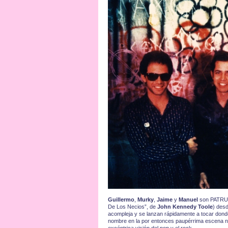
Guillermo
,
Murky
,
Jaime
y
Manuel
son PATRULL
De Los Necios”, de
John Kennedy Toole
) desd
acompleja y se lanzan rápidamente a tocar dond
nombre en la por entonces paupérrima escena na